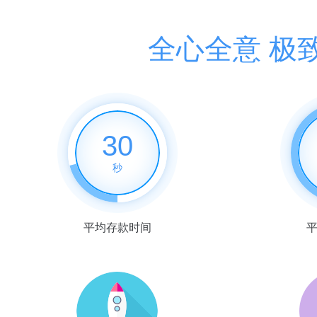
全心全意 极
30
秒
平均存款时间