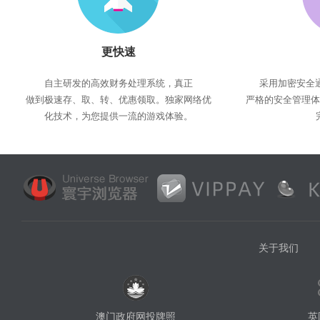
更快速
自主研发的高效财务处理系统，真正
采用加密安全通
做到极速存、取、转、优惠领取。独家网络优
严格的安全管理体
化技术，为您提供一流的游戏体验。
关于我们
澳门政府网投牌照
英