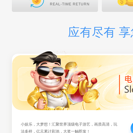
REAL-TIME RETURN
应有尽有 
小娱乐，大梦想！汇聚世界顶级电子游艺，画质高清，玩
法多样，亿元累计彩池，大奖一触即发！